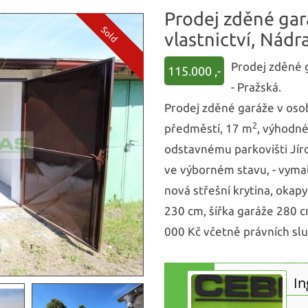
Prodej zděné ga
vlastnictví, Nádra
Prodej zděné g
115.000 ,-
- Pražská.
Prodej zděné garáže v oso
2
předměstí, 17 m
, výhodn
odstavnému parkovišti Jír
ve výborném stavu, - vyma
nová střešní krytina, okapy
230 cm, šířka garáže 280 c
000 Kč včetně právních slu
In