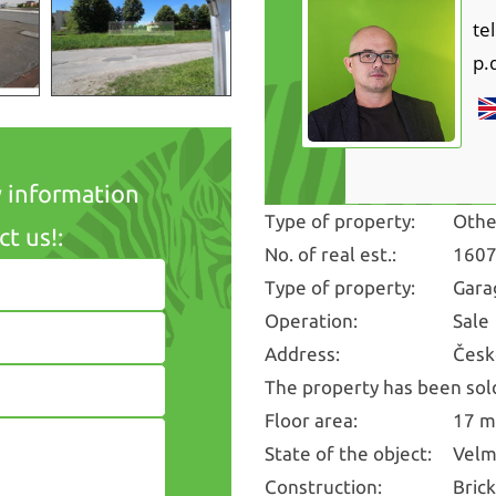
te
p.
y information
Type of property:
Othe
t us!:
No. of real est.:
160
Type of property:
Gara
Operation:
Sale
Address:
Česk
The property has been sol
Floor area:
17 m
State of the object:
Velm
Construction:
Bric