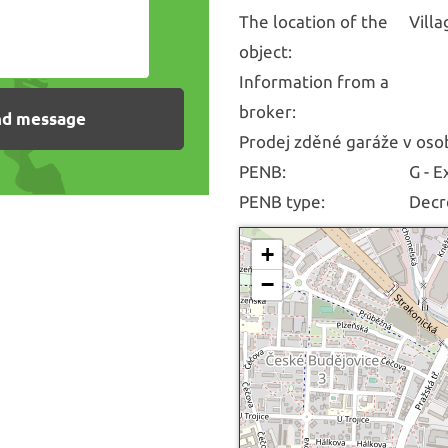
The location of the
Vill
object:
Information from a
broker:
Prodej zděné garáže v osob
PENB:
G - 
PENB type:
Decr
+
−