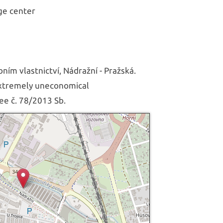
age center
ním vlastnictví, Nádražní - Pražská.
Extremely uneconomical
ee č. 78/2013 Sb.