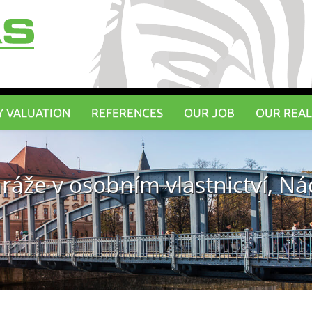
Y VALUATION
REFERENCES
OUR JOB
OUR REAL
ráže v osobním vlastnictví, Nád