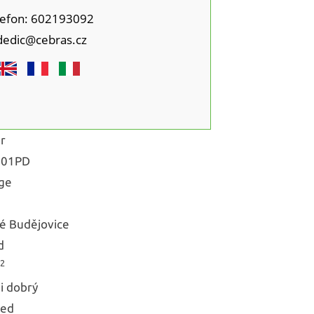
lefon: 602193092
dedic@cebras.cz
r
701PD
ge
é Budějovice
d
2
i dobrý
ked