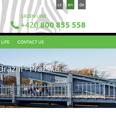
cz
en
de
GREEN LINE
+420
800 855 558
 LIFE
CONTACT US
ražní - Pražská.