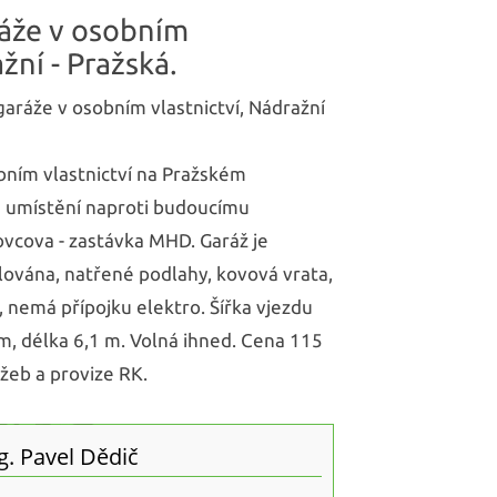
ráže v osobním
žní - Pražská.
aráže v osobním vlastnictví, Nádražní
bním vlastnictví na Pražském
é umístění naproti budoucímu
ovcova - zastávka MHD. Garáž je
lována, natřené podlahy, kovová vrata,
, nemá přípojku elektro. Šířka vjezdu
m, délka 6,1 m. Volná ihned. Cena 115
žeb a provize RK.
g. Pavel Dědič