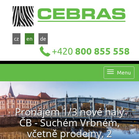
cz
en
de
+420
800 855 558
Menu
Pronájem 1/3 nové haly
ČB - Suchém Vrbném,
včetně prodejny, 2