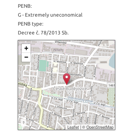
PENB:
G - Extremely uneconomical
PENB type:
Decree č. 78/2013 Sb.
+
−
?
Leaflet
|
©
OpenStreetMap