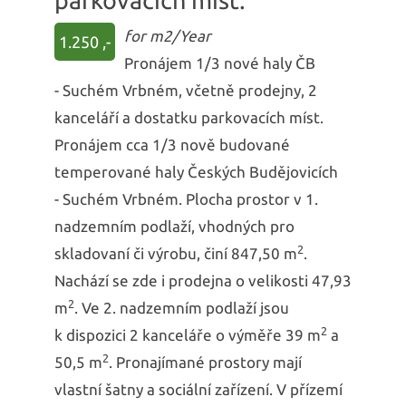
parkovacích míst.
for m2/Year
1.250 ,-
Pronájem 1/3 nové haly ČB
- Suchém Vrbném, včetně prodejny, 2
kanceláří a dostatku parkovacích míst.
Pronájem cca 1/3 nově budované
temperované haly Českých Budějovicích
- Suchém Vrbném. Plocha prostor v 1.
nadzemním podlaží, vhodných pro
2
skladovaní či výrobu, činí 847,50 m
.
Nachází se zde i prodejna o velikosti 47,93
2
m
. Ve 2. nadzemním podlaží jsou
2
k dispozici 2 kanceláře o výměře 39 m
a
2
50,5 m
. Pronajímané prostory mají
vlastní šatny a sociální zařízení. V přízemí