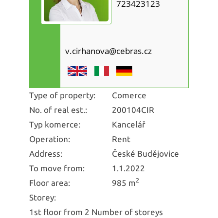
723423123
v.cirhanova@cebras.cz
Type of property:
Comerce
No. of real est.:
200104CIR
Typ komerce:
Kancelář
Operation:
Rent
Address:
České Budějovice
To move from:
1.1.2022
2
Floor area:
985 m
Storey:
1st floor from 2 Number of storeys