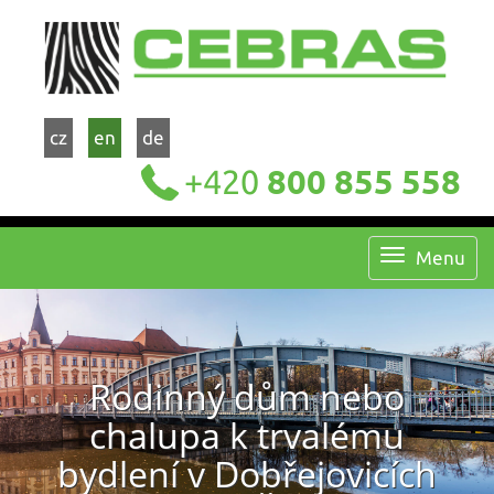
cz
en
de
+420
800 855 558
Menu
Rodinný dům nebo
chalupa k trvalému
bydlení v Dobřejovicích