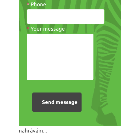
*
Phone
*
Your message
nahrávám...